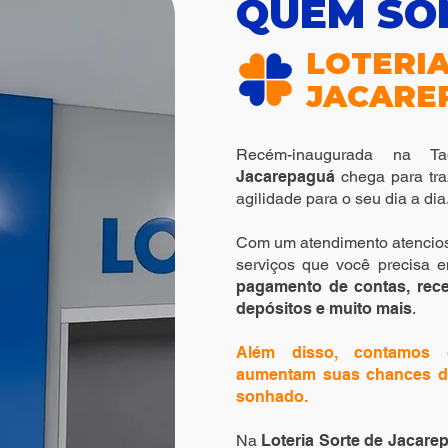
QUEM SO
LOTERIA
JACARE
Recém-inaugurada na Ta
Jacarepaguá
chega para tra
agilidade para o seu dia a dia
Com um atendimento atencioso
serviços que você precisa 
pagamento de contas, rece
depósitos e muito mais
.
Além disso, contamos 
aumentam suas chances de
sonhado.
Na
Loteria Sorte de Jacare