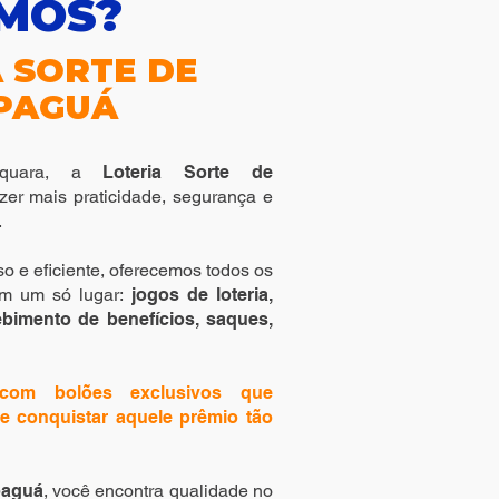
MOS?
 SORTE DE
PAGUÁ
quara, a
Loteria Sorte de
zer mais praticidade, segurança e
.
 e eficiente, oferecemos todos os
em um só lugar:
jogos de loteria,
bimento de benefícios, saques,
com bolões exclusivos que
 conquistar aquele prêmio tão
paguá
, você encontra qualidade no