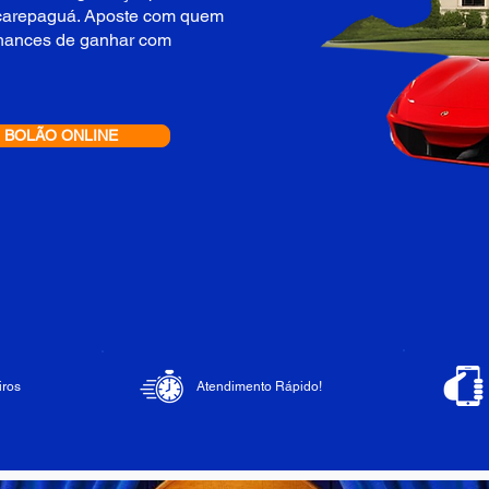
Jacarepaguá. Aposte com quem
chances de ganhar com
BOLÃO ONLINE
iros
Atendimento Rápido!