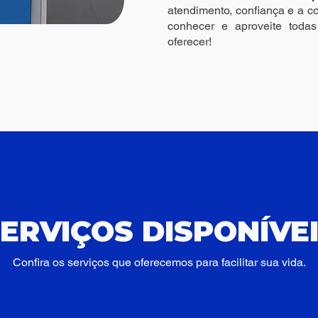
atendimento, confiança e a 
conhecer e aproveite toda
oferecer!
ERVIÇOS DISPONÍVE
Confira os serviços que oferecemos para facilitar sua vida.