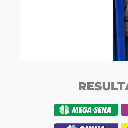
RESULT